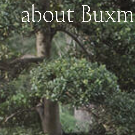
about
Buxm