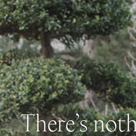
There’s
noth