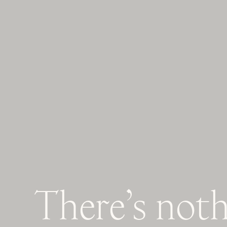
There’s
noth